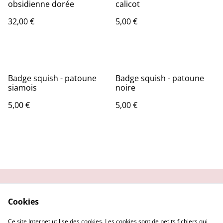
obsidienne dorée
calicot
32,00 €
5,00 €
Badge squish - patoune
Badge squish - patoune
siamois
noire
5,00 €
5,00 €
Contactez-moi
Condition
Cookies
d'utilisation
Confidentialité
Demander un retour
Ce site Internet utilise des cookies. Les cookies sont de petits fichiers qui