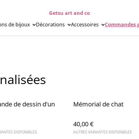
Getsu art and co
ons de bijoux
Décorations
Accessoires
Commandes p
alisées
de de dessin d'un
Mémorial de chat
40,00 €
IANTES DISPONIBLES
AUTRES VARIANTES DISPONIBLES