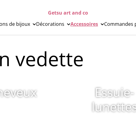
Getsu art and co
ions de bijoux
Décorations
Accessoires
Commandes p
n vedette
heveux
Essuie-
lunette