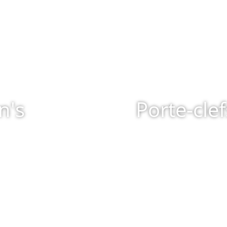
n's
Porte-clef