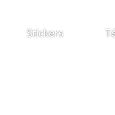
Stickers
T