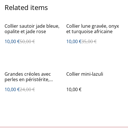
Related items
%
%
Collier sautoir jade bleue,
Collier lune gravée, onyx
opalite et jade rose
et turquoise africaine
10,00 €
50,00 €
10,00 €
35,00 €
%
Grandes créoles avec
Collier mini-lazuli
perles en péristérite,
citrine, hématite et heishi
10,00 €
24,00 €
10,00 €