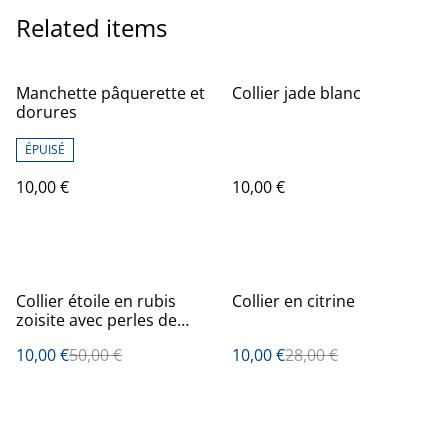
Related items
Manchette pâquerette et
Collier jade blanc
dorures
ÉPUISÉ
10,00 €
10,00 €
%
%
Collier étoile en rubis
Collier en citrine
zoisite avec perles de
quartz rose et amazonite
10,00 €
50,00 €
10,00 €
28,00 €