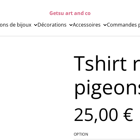
Getsu art and co
ions de bijoux
Décorations
Accessoires
Commandes p
Tshirt 
pigeon
25,00 €
OPTION