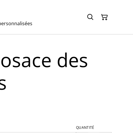
ersonnalisées
rosace des
s
QUANTITÉ