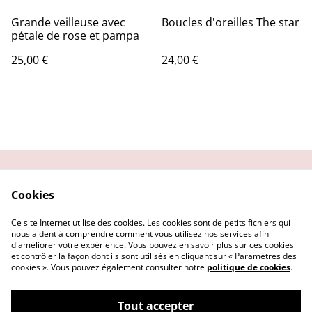
Grande veilleuse avec
Boucles d'oreilles The star
pétale de rose et pampa
25,00 €
24,00 €
Contactez-moi
Condition
Cookies
d'utilisation
Confidentialité
Demander un retour
Ce site Internet utilise des cookies. Les cookies sont de petits fichiers qui
Cookies
nous aident à comprendre comment vous utilisez nos services afin
d'améliorer votre expérience. Vous pouvez en savoir plus sur ces cookies
et contrôler la façon dont ils sont utilisés en cliquant sur « Paramètres des
cookies ». Vous pouvez également consulter notre
politique de cookies
.
Tout accepter