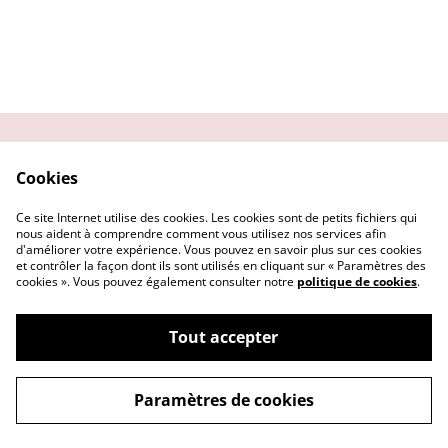
Contactez-moi
Condition
Cookies
d'utilisation
Confidentialité
Demander un retour
Ce site Internet utilise des cookies. Les cookies sont de petits fichiers qui
Cookies
nous aident à comprendre comment vous utilisez nos services afin
d'améliorer votre expérience. Vous pouvez en savoir plus sur ces cookies
et contrôler la façon dont ils sont utilisés en cliquant sur « Paramètres des
cookies ». Vous pouvez également consulter notre
politique de cookies
.
Tout accepter
©
2026
Getsu art and co
Paramètres de cookies
powered by