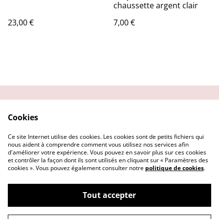
chaussette argent clair
23,00 €
7,00 €
Contactez-moi
Condition
Cookies
d'utilisation
Confidentialité
Demander un retour
Ce site Internet utilise des cookies. Les cookies sont de petits fichiers qui
Cookies
nous aident à comprendre comment vous utilisez nos services afin
d'améliorer votre expérience. Vous pouvez en savoir plus sur ces cookies
et contrôler la façon dont ils sont utilisés en cliquant sur « Paramètres des
cookies ». Vous pouvez également consulter notre
politique de cookies
.
Tout accepter
©
2026
Getsu art and co