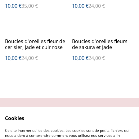
10,00 €
35,00 €
10,00 €
24,00 €
%
%
Boucles d'oreilles fleur de
Boucles d'oreilles fleurs
cerisier, jade et cuir rose
de sakura et jade
10,00 €
24,00 €
10,00 €
24,00 €
Contactez-moi
Condition
Cookies
d'utilisation
Confidentialité
Demander un retour
Ce site Internet utilise des cookies. Les cookies sont de petits fichiers qui
Cookies
nous aident à comprendre comment vous utilisez nos services afin