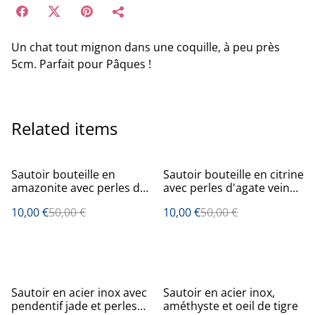
Un chat tout mignon dans une coquille, à peu près
5cm. Parfait pour Pâques !
Related items
%
%
Sautoir bouteille en
Sautoir bouteille en citrine
amazonite avec perles de
avec perles d'agate veine
morganite
de dragon et quartz fumé
10,00 €
50,00 €
10,00 €
50,00 €
%
%
Sautoir en acier inox avec
Sautoir en acier inox,
pendentif jade et perles
améthyste et oeil de tigre