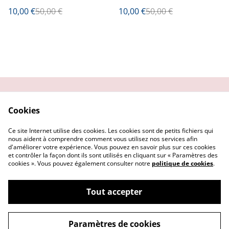
de verre
10,00 €
50,00 €
10,00 €
50,00 €
Contactez-moi
Condition
Cookies
d'utilisation
Confidentialité
Demander un retour
Ce site Internet utilise des cookies. Les cookies sont de petits fichiers qui
Cookies
nous aident à comprendre comment vous utilisez nos services afin
d'améliorer votre expérience. Vous pouvez en savoir plus sur ces cookies
et contrôler la façon dont ils sont utilisés en cliquant sur « Paramètres des
cookies ». Vous pouvez également consulter notre
politique de cookies
.
Tout accepter
©
2026
Getsu art and co
Paramètres de cookies