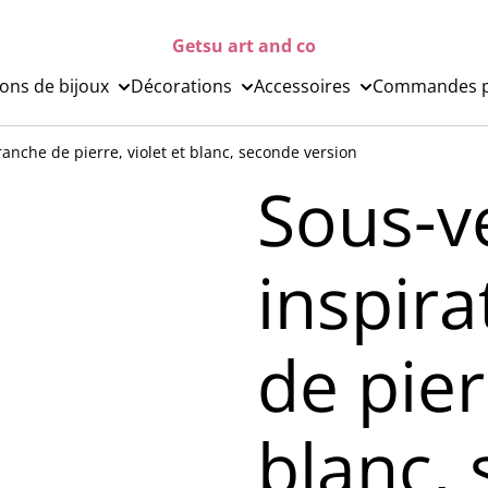
Getsu art and co
ions de bijoux
Décorations
Accessoires
Commandes p
ranche de pierre, violet et blanc, seconde version
Sous-v
inspira
de pier
blanc,