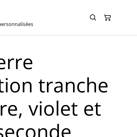
ersonnalisées
erre
tion tranche
re, violet et
 seconde