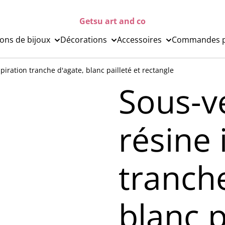
Getsu art and co
ions de bijoux
Décorations
Accessoires
Commandes p
piration tranche d'agate, blanc pailleté et rectangle
Sous-v
résine 
tranche
blanc p