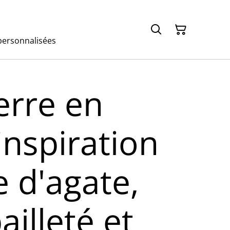
ersonnalisées
erre en
inspiration
 d'agate,
ailleté et