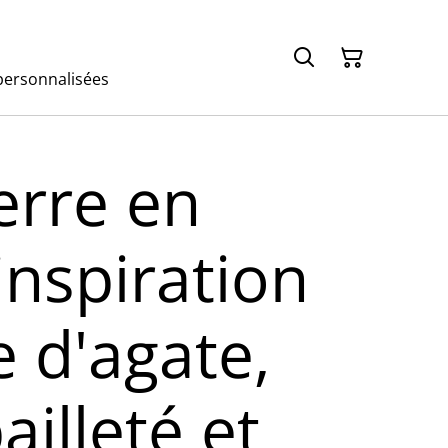
ersonnalisées
erre en
inspiration
 d'agate,
ailleté et