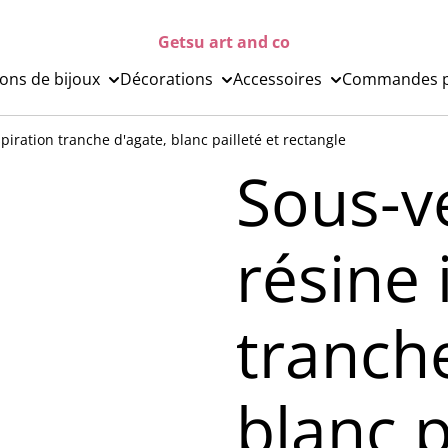
Getsu art and co
ions de bijoux
Décorations
Accessoires
Commandes p
piration tranche d'agate, blanc pailleté et rectangle
Sous-v
résine 
tranche
blanc p