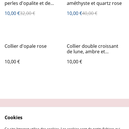
perles d'opalite et de
améthyste et quartz rose
lépidolite
10,00 €
32,00 €
10,00 €
40,00 €
Collier d'opale rose
Collier double croissant
de lune, ambre et
améthystes
10,00 €
10,00 €
Contactez-moi
Condition
Cookies
d'utilisation
Confidentialité
Demander un retour
Ce site Internet utilise des cookies. Les cookies sont de petits fichiers qui