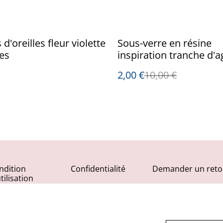
%
d'oreilles fleur violette
Sous-verre en résine
les
inspiration tranche d'a
blanc-violet et plutôt r
2,00 €
10,00 €
ndition
Confidentialité
Demander un reto
tilisation