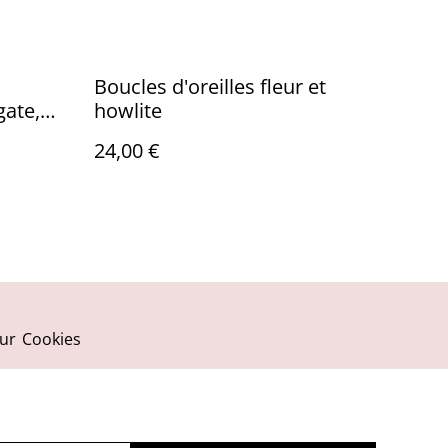
Boucles d'oreilles fleur et
gate,
howlite
ond
24,00 €
ur
Cookies