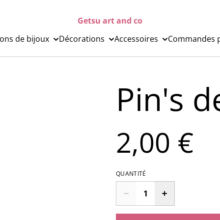
Getsu art and co
ions de bijoux
Décorations
Accessoires
Commandes p
Pin's d
2,00 €
QUANTITÉ