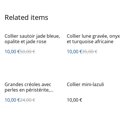
Related items
%
%
Collier sautoir jade bleue,
Collier lune gravée, onyx
opalite et jade rose
et turquoise africaine
10,00 €
50,00 €
10,00 €
35,00 €
%
Grandes créoles avec
Collier mini-lazuli
perles en péristérite,
citrine, hématite et heishi
10,00 €
24,00 €
10,00 €