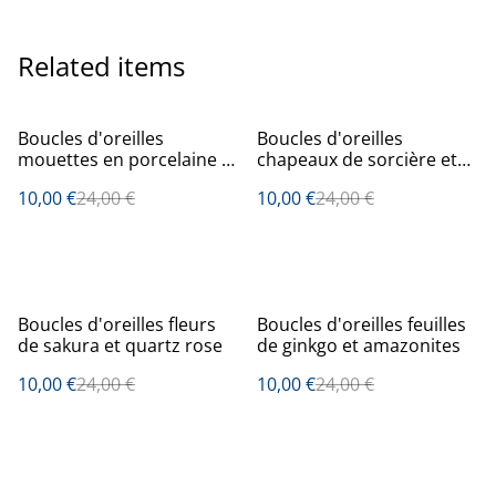
Related items
%
%
Boucles d'oreilles
Boucles d'oreilles
mouettes en porcelaine et
chapeaux de sorcière et
cristal de roche
améthystes
10,00 €
24,00 €
10,00 €
24,00 €
%
%
Boucles d'oreilles fleurs
Boucles d'oreilles feuilles
de sakura et quartz rose
de ginkgo et amazonites
10,00 €
24,00 €
10,00 €
24,00 €