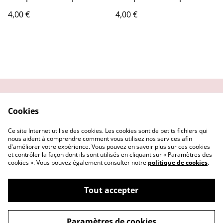
4,00 €
4,00 €
Contactez-moi
Condition
Cookies
d'utilisation
Confidentialité
Demander un retour
Ce site Internet utilise des cookies. Les cookies sont de petits fichiers qui
Cookies
nous aident à comprendre comment vous utilisez nos services afin
d'améliorer votre expérience. Vous pouvez en savoir plus sur ces cookies
et contrôler la façon dont ils sont utilisés en cliquant sur « Paramètres des
cookies ». Vous pouvez également consulter notre
politique de cookies
.
Tout accepter
©
2026
Getsu art and co
Paramètres de cookies