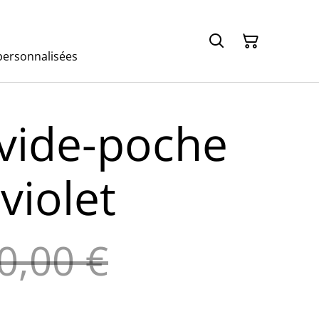
ersonnalisées
vide-poche
 violet
0,00 €