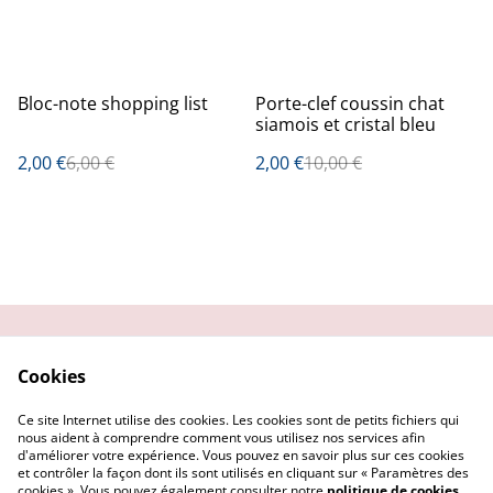
%
%
Bloc-note shopping list
Porte-clef coussin chat
siamois et cristal bleu
2,00 €
6,00 €
2,00 €
10,00 €
Contactez-moi
Condition
Cookies
d'utilisation
Confidentialité
Demander un retour
Ce site Internet utilise des cookies. Les cookies sont de petits fichiers qui
Cookies
nous aident à comprendre comment vous utilisez nos services afin
d'améliorer votre expérience. Vous pouvez en savoir plus sur ces cookies
et contrôler la façon dont ils sont utilisés en cliquant sur « Paramètres des
cookies ». Vous pouvez également consulter notre
politique de cookies
.