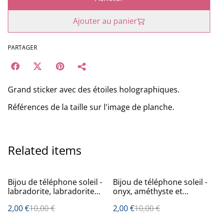
Ajouter au panier
PARTAGER
Grand sticker avec des étoiles holographiques.
Références de la taille sur l'image de planche.
Related items
%
%
Bijou de téléphone soleil -
Bijou de téléphone soleil -
labradorite, labradorite
onyx, améthyste et
noire et onyx
dolomite
2,00 €
10,00 €
2,00 €
10,00 €