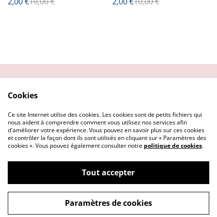
2,00 €
10,00 €
2,00 €
10,00 €
Contactez-moi
Condition
Cookies
d'utilisation
Confidentialité
Demander un retour
Ce site Internet utilise des cookies. Les cookies sont de petits fichiers qui
Cookies
nous aident à comprendre comment vous utilisez nos services afin
d'améliorer votre expérience. Vous pouvez en savoir plus sur ces cookies
et contrôler la façon dont ils sont utilisés en cliquant sur « Paramètres des
cookies ». Vous pouvez également consulter notre
politique de cookies
.
Tout accepter
©
2026
Getsu art and co
Paramètres de cookies
powered by