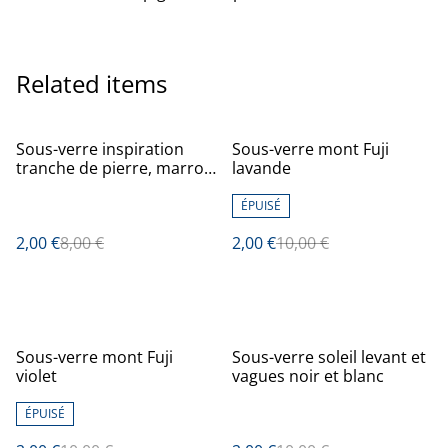
Related items
%
%
Sous-verre inspiration
Sous-verre mont Fuji
tranche de pierre, marron
lavande
et blanc
ÉPUISÉ
2,00 €
8,00 €
2,00 €
10,00 €
%
%
Sous-verre mont Fuji
Sous-verre soleil levant et
violet
vagues noir et blanc
ÉPUISÉ