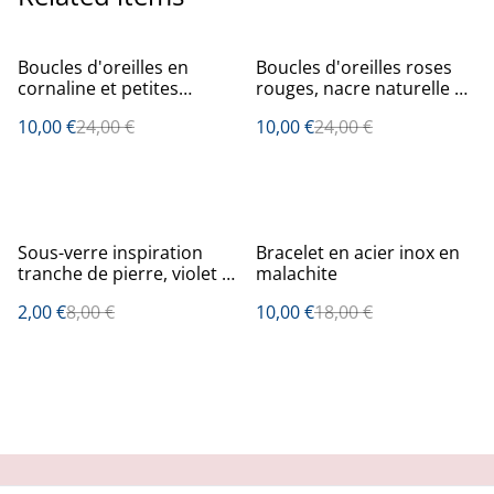
%
%
Boucles d'oreilles en
Boucles d'oreilles roses
cornaline et petites
rouges, nacre naturelle et
planètes
perles porcelaines
10,00 €
24,00 €
10,00 €
24,00 €
%
%
Sous-verre inspiration
Bracelet en acier inox en
tranche de pierre, violet et
malachite
blanc
2,00 €
8,00 €
10,00 €
18,00 €