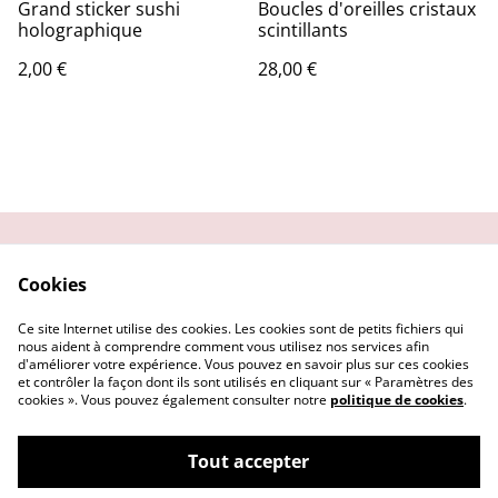
Grand sticker sushi
Boucles d'oreilles cristaux
holographique
scintillants
2,00 €
28,00 €
Contactez-moi
Condition
Cookies
d'utilisation
Confidentialité
Demander un retour
Ce site Internet utilise des cookies. Les cookies sont de petits fichiers qui
Cookies
nous aident à comprendre comment vous utilisez nos services afin
d'améliorer votre expérience. Vous pouvez en savoir plus sur ces cookies
et contrôler la façon dont ils sont utilisés en cliquant sur « Paramètres des
cookies ». Vous pouvez également consulter notre
politique de cookies
.
Tout accepter
©
2026
Getsu art and co