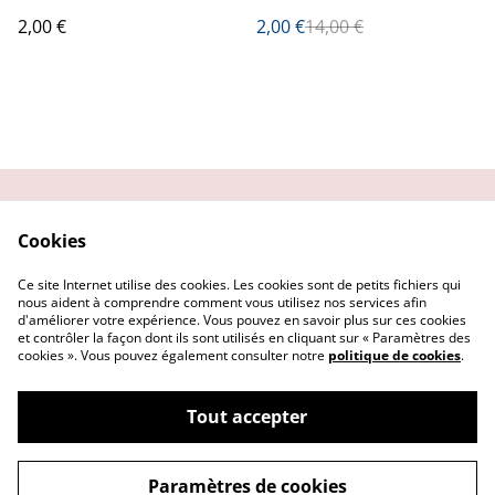
2,00 €
2,00 €
14,00 €
Contactez-moi
Condition
Cookies
d'utilisation
Confidentialité
Demander un retour
Ce site Internet utilise des cookies. Les cookies sont de petits fichiers qui
Cookies
nous aident à comprendre comment vous utilisez nos services afin
d'améliorer votre expérience. Vous pouvez en savoir plus sur ces cookies
et contrôler la façon dont ils sont utilisés en cliquant sur « Paramètres des
cookies ». Vous pouvez également consulter notre
politique de cookies
.
Tout accepter
©
2026
Getsu art and co
Paramètres de cookies