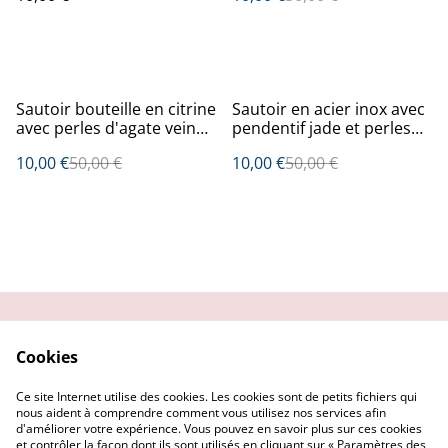
%
%
Sautoir bouteille en citrine
Sautoir en acier inox avec
avec perles d'agate veine
pendentif jade et perles
de dragon et quartz fumé
de verre
10,00 €
50,00 €
10,00 €
50,00 €
Contactez-moi
Condition
Cookies
d'utilisation
Confidentialité
Demander un retour
Ce site Internet utilise des cookies. Les cookies sont de petits fichiers qui
Cookies
nous aident à comprendre comment vous utilisez nos services afin
d'améliorer votre expérience. Vous pouvez en savoir plus sur ces cookies
et contrôler la façon dont ils sont utilisés en cliquant sur « Paramètres des