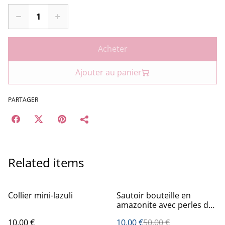
Acheter
Ajouter au panier
PARTAGER
Related items
%
Collier mini-lazuli
Sautoir bouteille en
amazonite avec perles de
morganite
10,00 €
10,00 €
50,00 €