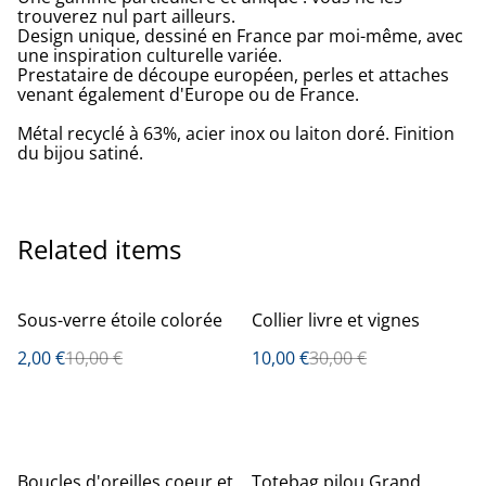
trouverez nul part ailleurs.
Design unique, dessiné en France par moi-même, avec
une inspiration culturelle variée.
Prestataire de découpe européen, perles et attaches
venant également d'Europe ou de France.
Métal recyclé à 63%, acier inox ou laiton doré. Finition
du bijou satiné.
Related items
%
%
Sous-verre étoile colorée
Collier livre et vignes
2,00 €
10,00 €
10,00 €
30,00 €
%
Boucles d'oreilles coeur et
Totebag pilou Grand