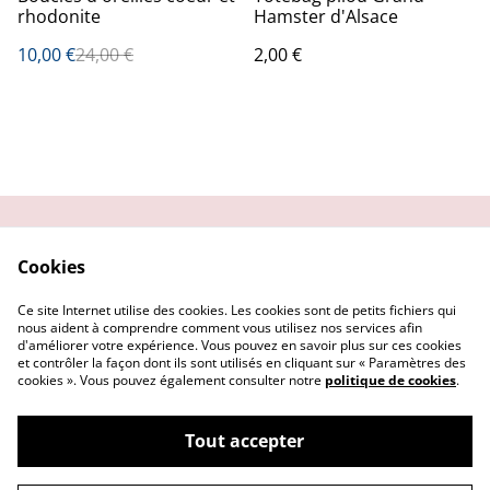
rhodonite
Hamster d'Alsace
10,00 €
24,00 €
2,00 €
Contactez-moi
Condition
Cookies
d'utilisation
Confidentialité
Demander un retour
Ce site Internet utilise des cookies. Les cookies sont de petits fichiers qui
Cookies
nous aident à comprendre comment vous utilisez nos services afin
d'améliorer votre expérience. Vous pouvez en savoir plus sur ces cookies
et contrôler la façon dont ils sont utilisés en cliquant sur « Paramètres des
cookies ». Vous pouvez également consulter notre
politique de cookies
.
Tout accepter
©
2026
Getsu art and co