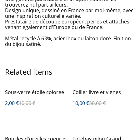
trouverez nul part ailleurs.
Design unique, dessiné en France par moi-même, avec
une inspiration culturelle variée.
Prestataire de découpe européen, perles et attaches
venant également d'Europe ou de France.
Métal recyclé à 63%, acier inox ou laiton doré. Finition
du bijou satiné.
Related items
%
%
Sous-verre étoile colorée
Collier livre et vignes
2,00 €
10,00 €
10,00 €
30,00 €
%
Boucles d'oreilles coeur et
Totebag pilou Grand