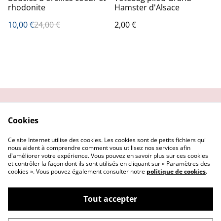
rhodonite
Hamster d'Alsace
10,00 €
24,00 €
2,00 €
Contactez-moi
Condition
Cookies
d'utilisation
Confidentialité
Demander un retour
Ce site Internet utilise des cookies. Les cookies sont de petits fichiers qui
Cookies
nous aident à comprendre comment vous utilisez nos services afin
d'améliorer votre expérience. Vous pouvez en savoir plus sur ces cookies
et contrôler la façon dont ils sont utilisés en cliquant sur « Paramètres des
cookies ». Vous pouvez également consulter notre
politique de cookies
.
Tout accepter
©
2026
Getsu art and co