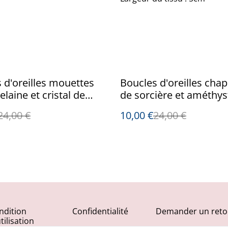
%
 d'oreilles mouettes
Boucles d'oreilles cha
elaine et cristal de
de sorcière et améthys
24,00 €
10,00 €
24,00 €
ndition
Confidentialité
Demander un reto
tilisation