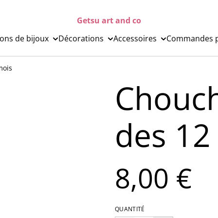
Getsu art and co
ions de bijoux
Décorations
Accessoires
Commandes p
mois
Chouch
des 12
8,00 €
QUANTITÉ