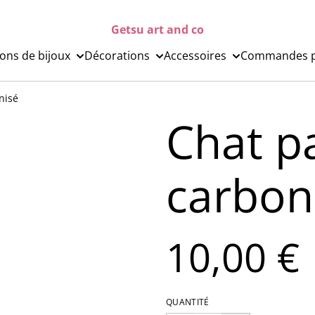
Getsu art and co
ions de bijoux
Décorations
Accessoires
Commandes p
nisé
Chat pa
carbon
10,00 €
QUANTITÉ