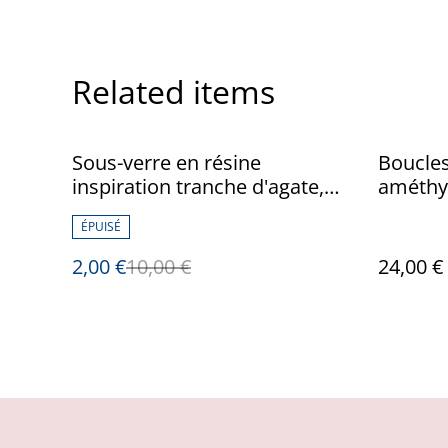
Related items
%
Sous-verre en résine
Boucles
inspiration tranche d'agate,
améthy
blanc-violet transparent et
ÉPUISÉ
ovale
2,00 €
10,00 €
24,00 €