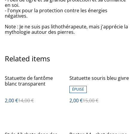
en soi.
- l'onyx pour la protection contre les énergies
négatives.
Note : Je ne suis pas lithothérapeute, mais j'apprécie la
mythologie autour des pierres.
Related items
%
%
Statuette de fantôme
Statuette souris bleu givre
blanc transparent
ÉPUISÉ
2,00 €
14,00 €
2,00 €
15,00 €