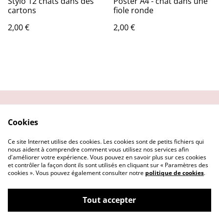
Stylo 12 chats dans des
Poster A4 - chat dans une
cartons
fiole ronde
2,00 €
2,00 €
Contactez-moi
Condition
Cookies
d'utilisation
Confidentialité
Demander un retour
Ce site Internet utilise des cookies. Les cookies sont de petits fichiers qui
Cookies
nous aident à comprendre comment vous utilisez nos services afin
d'améliorer votre expérience. Vous pouvez en savoir plus sur ces cookies
et contrôler la façon dont ils sont utilisés en cliquant sur « Paramètres des
cookies ». Vous pouvez également consulter notre
politique de cookies
.
Tout accepter
©
2026
Getsu art and co