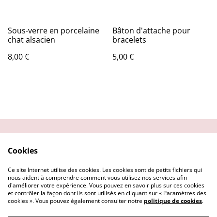
Sous-verre en porcelaine
Bâton d'attache pour
chat alsacien
bracelets
8,00 €
5,00 €
Contactez-moi
Condition
Cookies
d'utilisation
Confidentialité
Demander un retour
Ce site Internet utilise des cookies. Les cookies sont de petits fichiers qui
Cookies
nous aident à comprendre comment vous utilisez nos services afin
d'améliorer votre expérience. Vous pouvez en savoir plus sur ces cookies
et contrôler la façon dont ils sont utilisés en cliquant sur « Paramètres des
cookies ». Vous pouvez également consulter notre
politique de cookies
.