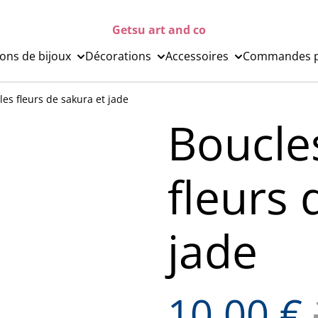
Getsu art and co
ions de bijoux
Décorations
Accessoires
Commandes p
les fleurs de sakura et jade
Boucles
fleurs 
jade
10,00 €