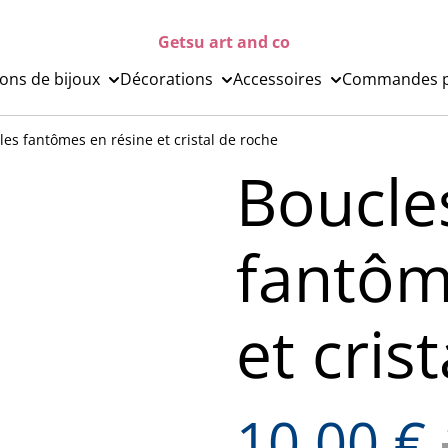
Getsu art and co
ions de bijoux
Décorations
Accessoires
Commandes p
lles fantômes en résine et cristal de roche
Boucles
fantôm
et cris
10,00 €