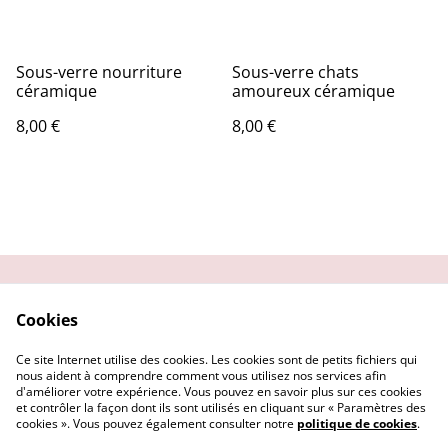
Sous-verre nourriture
Sous-verre chats
céramique
amoureux céramique
8,00 €
8,00 €
Contactez-moi
Condition
Cookies
d'utilisation
Confidentialité
Demander un retour
Ce site Internet utilise des cookies. Les cookies sont de petits fichiers qui
Cookies
nous aident à comprendre comment vous utilisez nos services afin
d'améliorer votre expérience. Vous pouvez en savoir plus sur ces cookies
et contrôler la façon dont ils sont utilisés en cliquant sur « Paramètres des
cookies ». Vous pouvez également consulter notre
politique de cookies
.