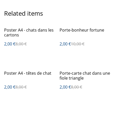
Related items
%
%
Poster A4 - chats dans les
Porte-bonheur fortune
cartons
2,00 €
8,00 €
2,00 €
10,00 €
%
%
Poster A4 - têtes de chat
Porte-carte chat dans une
fiole triangle
2,00 €
8,00 €
2,00 €
8,00 €