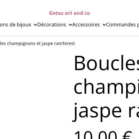
Getsu art and co
ions de bijoux
Décorations
Accessoires
Commandes p
lles champignons et jaspe rainforest
Boucles
champi
jaspe r
10,00 €