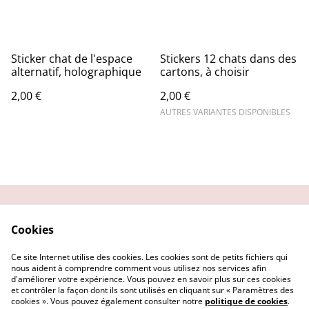
Sticker chat de l'espace
Stickers 12 chats dans des
alternatif, holographique
cartons, à choisir
2,00 €
2,00 €
AUTRES VARIANTES DISPONIBLES
Contactez-moi
Condition
Cookies
d'utilisation
Confidentialité
Demander un retour
Ce site Internet utilise des cookies. Les cookies sont de petits fichiers qui
Cookies
nous aident à comprendre comment vous utilisez nos services afin
d'améliorer votre expérience. Vous pouvez en savoir plus sur ces cookies
et contrôler la façon dont ils sont utilisés en cliquant sur « Paramètres des
cookies ». Vous pouvez également consulter notre
politique de cookies
.