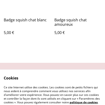
Badge squish chat blanc
Badge squish chat
amoureux
5,00 €
5,00 €
Contactez-moi
Condition
Cookies
d'utilisation
Confidentialité
Demander un retour
Ce site Internet utilise des cookies. Les cookies sont de petits fichiers qui
Cookies
nous aident à comprendre comment vous utilisez nos services afin
d'améliorer votre expérience. Vous pouvez en savoir plus sur ces cookies
et contrôler la façon dont ils sont utilisés en cliquant sur « Paramètres des
cookies ». Vous pouvez également consulter notre
politique de cookies
.