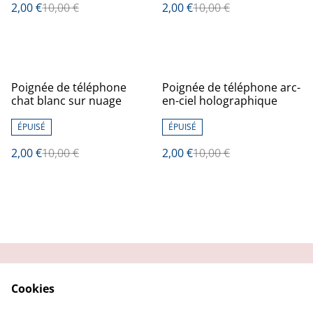
2,00 €
10,00 €
2,00 €
10,00 €
%
%
Poignée de téléphone
Poignée de téléphone arc-
chat blanc sur nuage
en-ciel holographique
ÉPUISÉ
ÉPUISÉ
2,00 €
10,00 €
2,00 €
10,00 €
Contactez-moi
Condition
Cookies
d'utilisation
Confidentialité
Demander un retour