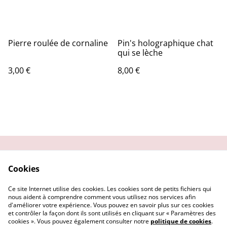
Pierre roulée de cornaline
Pin's holographique chat
qui se lèche
3,00 €
8,00 €
Contactez-moi
Condition
Cookies
d'utilisation
Confidentialité
Demander un retour
Ce site Internet utilise des cookies. Les cookies sont de petits fichiers qui
Cookies
nous aident à comprendre comment vous utilisez nos services afin
d'améliorer votre expérience. Vous pouvez en savoir plus sur ces cookies
et contrôler la façon dont ils sont utilisés en cliquant sur « Paramètres des
cookies ». Vous pouvez également consulter notre
politique de cookies
.