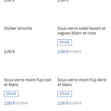
2,00 €
2,00 €
%
Sticker brioche
Sous-verre soleil levant et
vagues blanc et rose
ÉPUISÉ
2,00 €
2,00 €
10,00 €
%
%
Sous-verre mont Fuji noir
Sous-verre mont Fuji doré
et blanc
et blanc
ÉPUISÉ
ÉPUISÉ
2,00 €
10,00 €
2,00 €
10,00 €