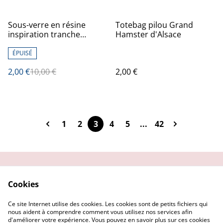
%
Sous-verre en résine
Totebag pilou Grand
inspiration tranche
Hamster d'Alsace
d'agate, blanc-violet
transparent et ovale
ÉPUISÉ
2,00 €
10,00 €
2,00 €
1
2
3
4
5
...
42
Contactez-moi
Condition
Cookies
d'utilisation
Confidentialité
Demander un retour
Ce site Internet utilise des cookies. Les cookies sont de petits fichiers qui
Cookies
nous aident à comprendre comment vous utilisez nos services afin
d'améliorer votre expérience. Vous pouvez en savoir plus sur ces cookies