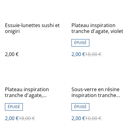
%
Essuie-lunettes sushi et
Plateau inspiration
onigiri
tranche d'agate, violet
ÉPUISÉ
2,00 €
2,00 €
18,00 €
%
%
Plateau inspiration
Sous-verre en résine
tranche d'agate,
inspiration tranche
turquoise
d'agate, blanc-violet et
long
ÉPUISÉ
ÉPUISÉ
2,00 €
18,00 €
2,00 €
10,00 €